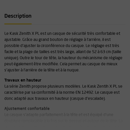
Description
Le Kask Zenith X PL est un casque de sécurité très confortable et
ajustable. Grâce au grand bouton de réglage à l'arrière, il est
possible d'ajuster la circonférence du casque. Le réglage est très
facile et la plage de tailles est très large, allant de 52 à 63 cm (taille
unique). Outre le tour de tête, la hauteur du mécanisme de réglage
peut également être modifiée. Cela permet au casque de mieux
s'ajuster à l'arrière de la tête et à la nuque.
Travaux en hauteur
La série Zenith propose plusieurs modèles. Le Kask Zentih X PL se
caractérise par sa conformité à la norme EN 12492. Le casque est
donc adapté aux travaux en hauteur (casque d'escalade).
Ajustement confortable
Le casque s'adapte parfaitement à la tête et est équipé d'une
doublure remplaçable à la fois sur le dessus et autour de la tête. La
doublure est facile à remplacer, sèche rapidement et augmente le