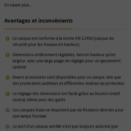
confort. Au lieu d'une fixation par velcro, la doublure est fixée à
En savoir plus...
l'aide de petits boutons-pression.
Extensible avec des accessoires
Avantages et inconvénients
Divers accessoires sont disponibles pour le Kask Zenith X PL. Il
existe ainsi différents types de visières de protection et il est
possible de fixer des casques antibruit directement sur le casque.
Le casque est conforme à la norme EN 12492 (casque de
Le casque peut ainsi être entièrement personnalisé selon vos
sécurité pour les travaux en hauteur)
préférences.
Dimensions entièrement réglables, tant en hauteur qu'en
Caractéristiques techniques :
largeur, avec une large plage de réglage pour un ajustement
optimal
Jugulaire réglable en cuir écologique
Large gamme de tailles de 52 à 63 cm (taille unique)
Divers accessoires sont disponibles pour ce casque, tels que
Disponible en plusieurs couleurs
des protections auditives et différentes visières de protection
Vous trouverez plus d'informations sur ce produit sous la
Le réglage des dimensions est facile grâce au bouton rotatif
rubrique « Téléchargements ».
central, même avec des gants
Les casques Kask ne disposent pas de fixations directes pour
une lampe frontale
Le port d'un casque ventilé n'est pas toujours autorisé (par