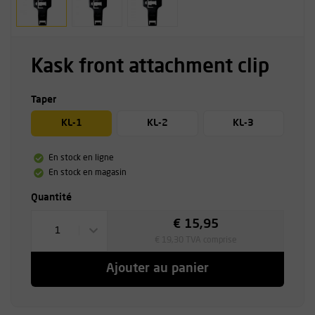
Kask front attachment clip
Taper
KL-1
KL-2
KL-3
En stock en ligne
En stock en magasin
Quantité
€ 15,95
1
€ 19,30 TVA comprise
Ajouter au panier