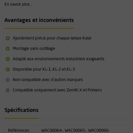
Choix explicite selon la lampe
En savoir plus...
Le choix entre KL-1, KL-2 et KL-3 dépend du modèle de lampe
frontale Kask utilisé. Chaque version est dédiée à un modèle
Avantages et inconvénients
spécifique et garantit une adaptation parfaite.
Matériau : plastique résistant aux chocs
Poids : ultraléger (selon la version)
Ajustement précis pour chaque lampe Kask
Couleur : noir
Montage sans outillage
Compatibilité : uniquement pour casques Kask Zenith X et
Primero
Adapté aux environnements industriels exigeants
Versions : KL-1, KL-2, KL-3 (selon le modèle de lampe Kask)
Installation : montage facile, sans outil
Disponible pour KL-1, KL-2 et KL-3
Résiste aux contraintes mécaniques et variations de
Non compatible avec d’autres marques
température
Qualité industrielle pour environnements exigeants
Compatible uniquement avec Zenith X et Primero
Spécifications
Références
WAC00064-, WAC00065-, WAC00066-