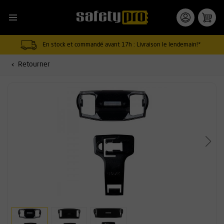
En stock et commandé avant 17h : Livraison le lendemain!*
Retourner