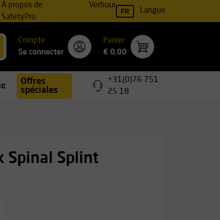
À propos de
Verhuur
FR
Langue
SafetyPro
Compte
Panier
Se connecter
€ 0,00
+31(0)76 751
Offres
ions
spéciales
25 18
x Spinal Splint