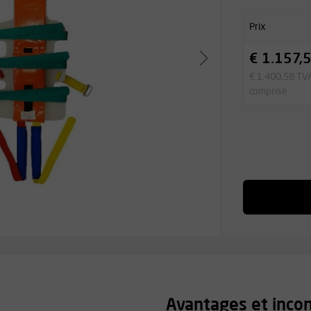
Prix
€ 1.157,
€ 1.400,58 TV
comprise
Avantages et inco