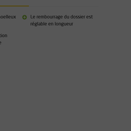
moelleux
Le rembourrage du dossier est
réglable en longueur
tion
e