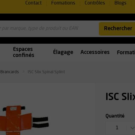
Contact
Formations
Contrôles
Blogs
Rechercher
Espaces
Élagage
Accessoires
Format
confinés
Brancards
ISC Slix Spinal Splint
ISC Sli
Quantité
1