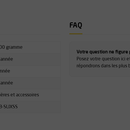
FAQ
00 gramme
Votre question ne figure p
Posez votre question ici 
 année
répondrons dans les plus b
année
 année
ières et accessoires
B-SLIXSS