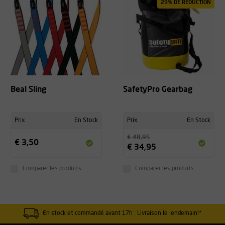
29% DE RÉDUCTION
Beal Sling
SafetyPro Gearbag
Prix
En Stock
Prix
En Stock
€ 48,95
€ 3,50
€ 34,95
Comparer les produits
Comparer les produits
En stock et commandé avant 17h : Livraison le lendemain!*