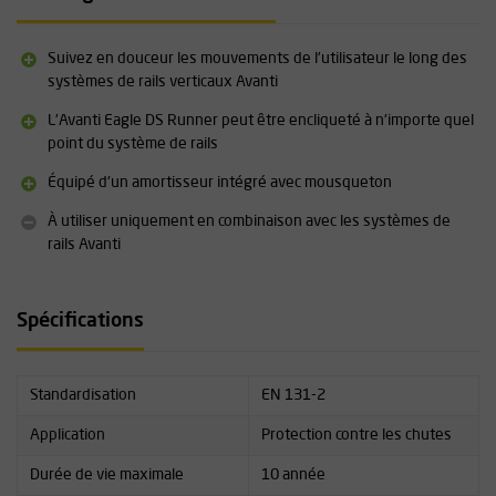
Ergonomique, léger et compact
Peut être clipsé à n'importe quel point du système de rails
Suivez en douceur les mouvements de l'utilisateur le long des
Vous trouverez plus d'informations sur ce produit sous la
systèmes de rails verticaux Avanti
rubrique « Téléchargements ».
L'Avanti Eagle DS Runner peut être encliqueté à n'importe quel
point du système de rails
Équipé d'un amortisseur intégré avec mousqueton
À utiliser uniquement en combinaison avec les systèmes de
rails Avanti
Spécifications
Standardisation
EN 131-2
Application
Protection contre les chutes
Durée de vie maximale
10 année