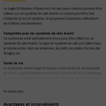
Le Eagle DS Runner d'Avanti est l'un des deux chariots pouvant être
utilisés sur un système de rails Avanti. Le chariot peut être fixé
n'importe où sur le système, ce qui permet à plusieurs utilisateurs
de l'utiliser simultanément.
Compatible avec les systèmes de rails Avanti
Ce coulisseau a été spécialement conçu pour être utilisé sur un
système de rails Avanti. Ce type de système de rails est utilisé dans
le monde entier dans les éoliennes, les mâts, les plates-formes (de
forage), etc.
Durée de vie
Le coulisseau Avanti Eagle DS Runner a une durée de vie maximale
de 10 ans, mais l'amortisseur de chute a une durée de vie maximale
de 5 ans. Cela signifie que l'amortisseur de chute doit être remplacé
au moins une fois par Avanti.
En savoir plus...
Spécifications :
Équipé d'un amortisseur intégré avec mousqueton
Avantages et inconvénients