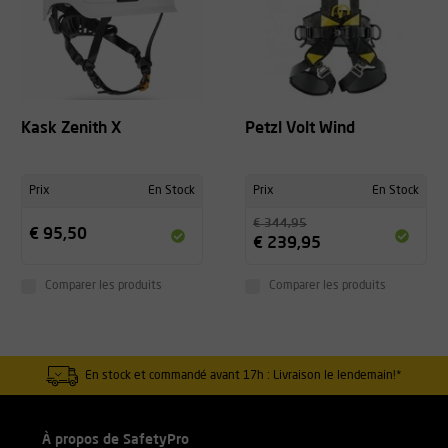
Kask Zenith X
Petzl Volt Wind
Prix
En Stock
Prix
En Stock
€ 344,95
€ 95,50
€ 239,95
Comparer les produits
Comparer les produits
En stock et commandé avant 17h : Livraison le lendemain!*
À propos de SafetyPro