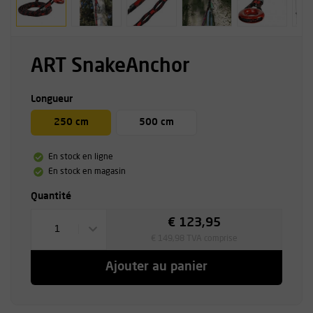
ART SnakeAnchor
Longueur
250 cm
500 cm
En stock en ligne
En stock en magasin
Quantité
€ 123,95
1
€ 149,98 TVA comprise
Ajouter au panier