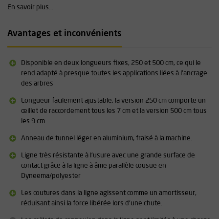
dans la ligne peuvent supporter une charge statique allant jusqu'à 4
En savoir plus...
kN. Cela réduit considérablement l'impact sur le grimpeur en cas de
chute.
Avantages et inconvénients
Ancrage supérieur et ancrage de tronc
L'ART SnakeAnchor peut être utilisé comme ancrage de tronc/base,
ce qui vous permet d'utiliser la ligne pour secourir un grimpeur. Vous
Disponible en deux longueurs fixes, 250 et 500 cm, ce qui le
devez alors fixer un descendeur (par exemple un
Petzl I'D Evac
) à
rend adapté à presque toutes les applications liées à l'ancrage
l'ancrage, puis y faire passer la ligne de sauvetage afin de pouvoir
des arbres
descendre la personne en toute sécurité depuis le sol. L'ancrage
Longueur facilement ajustable, la version 250 cm comporte un
peut également être utilisé comme ancrage supérieur, ce qui vous
œillet de raccordement tous les 7 cm et la version 500 cm tous
permet d'installer facilement votre corde en hauteur autour d'une
les 9 cm
branche.
Anneau de tunnel léger en aluminium, fraisé à la machine.
Spécifications :
Ligne très résistante à l'usure avec une grande surface de
Poids : 350 grammes (250 cm) / 660 grammes (500 cm)
contact grâce à la ligne à âme parallèle cousue en
Longueur réglable tous les 7 cm (version 250 cm) et tous les 9 cm
Dyneema/polyester
pour la version 500 cm
Longueur totale : 250 cm ou 500 cm
Les coutures dans la ligne agissent comme un amortisseur,
Résistance à la rupture : 20 kN
réduisant ainsi la force libérée lors d'une chute.
Absorbeur de chute intégré