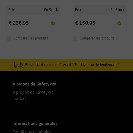
Prix
En Stock
Prix
En Stock
€ 236,95
€ 150,95
Comparer les produits
Comparer les produits
En stock et commandé avant 17h : Livraison le lendemain!*
À propos de SafetyPro
À propos de SafetyPro
Contact
Informations générales
Conditions générales