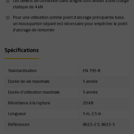
Les œillets de connexion dans la ligne sont limités à une charge
Conforme à la norme EN 795B (points d'ancrage mobiles)
statique de 4 kN
Pour une utilisation comme point d'ancrage principal/de base,
Vous trouverez les spécifications techniques détaillées de l'ART
un mousqueton séparé est nécessaire pour empêcher le point
SnakeAnchor au bas de cette page, sous la
rubrique
d'ancrage de remonter
Téléchargements
.
Spécifications
Standardisation
EN 795-B
Durée de vie maximale
5 année
Durée d'utilisation maximale
5 année
Résistance à la rupture
20 kN
Longueur
5 m, 2,5 m
Références
8615-2.5, 8615-5