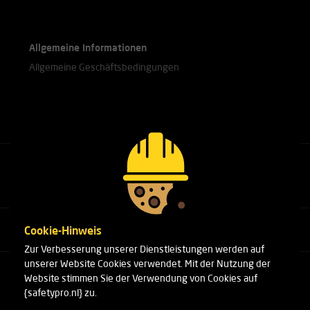
Allgemeine Informationen
Allgemeine Geschäftsbedingungen
Rufen Sie unsere Experten an.
+31(0)76 751 25 18
Cookie-Hinweis
Zur Verbesserung unserer Dienstleistungen werden auf
unserer Website Cookies verwendet. Mit der Nutzung der
Arduinstraat 20
Website stimmen Sie der Verwendung von Cookies auf
4827 HK Breda
{safetypro.nl} zu.
Telefon:
+31(0)76 751 25 18