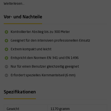
Meter nach oben zu befördern, was in Rettungssituationen von
Weiterlesen...
entscheidender Bedeutung ist.
Technische Daten
Vor- und Nachteile
Gewicht des Abseilgeräts: 1,17 kg
Abmessungen: 157 x 99,5 x 73 mm
Kontrollierter Abstieg bis zu 300 Meter
Material des Gehäuses: Aluminium
Funktion: Abseilen/Heben
Geeignet für den intensiven professionellen Einsatz
Maximale Abseilhöhe: 300 m
Extrem kompakt und leicht
Nennlast: 140 kg
Mindestlast: 50 kg
Entspricht den Normen EN 341 und EN 1496
Prüflast EN 341: 180 kg
Prüflast EN 1496: 210 kg
Nur für einen Benutzer gleichzeitig geeignet
Statische Testbelastung: 14 kN
Erfordert spezielles Kernmantelseil (6 mm)
Maximale Hubhöhe: 3 m
Benutzer: 1 Person
Absenkgeschwindigkeit: 1,5 m/s
Spezifikationen
Temperaturbereich: -40 °C bis +50 °C
Seildurchmesser: 6 mm (spezielles Kernmantelseil für das Gerät)
Lebensdauer: 10 Jahre (durch Wartung verlängerbar)
Gewicht
1170 gramm