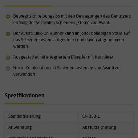
(Bohr-)Plattformen usw. eingesetzt.
Lebensdauer
Bewegt sich reibungslos mit den Bewegungen des Benutzers
Der Avanti Click-On Runner hat eine maximale Lebensdauer von 10
entlang der vertikalen Schienensysteme von Avanti
Jahren, der Falldämpfer jedoch nur eine maximale Lebensdauer von
Der Avanti Click-On Runner kann an jeder beliebigen Stelle auf
5 Jahren. Das bedeutet, dass der Falldämpfer mindestens einmal bei
das Schienensystem aufgesteckt und davon abgenommen
Avanti ausgetauscht werden muss.
werden
Spezifikationen:
Ausgestattet mit integriertem Dämpfer mit Karabiner
Ausgestattet mit integriertem Dämpfer mit Karabiner
Nur in Kombination mit Schienensystemen von Avanti zu
Ergonomisch, leicht und kompakt
verwenden
Kann an jeder Stelle des Schienensystems ein- und ausgeklinkt
werden
Spezifikationen
Weitere Informationen zu diesem Produkt finden Sie unter
„Downloads”.
Standardisierung
EN 353-1
Anwendung
Absturzsicherung