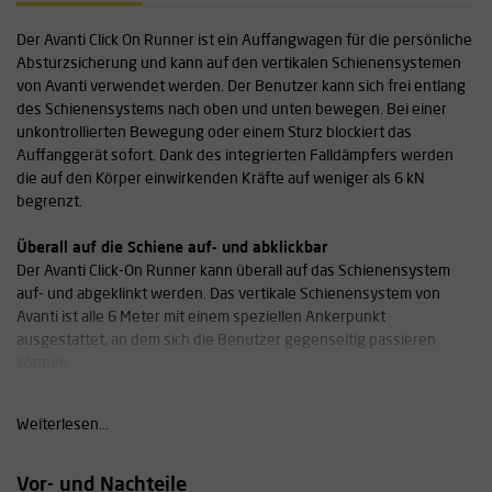
Der Avanti Click On Runner ist ein Auffangwagen für die persönliche
Absturzsicherung und kann auf den vertikalen Schienensystemen
von Avanti verwendet werden. Der Benutzer kann sich frei entlang
des Schienensystems nach oben und unten bewegen. Bei einer
unkontrollierten Bewegung oder einem Sturz blockiert das
Auffanggerät sofort. Dank des integrierten Falldämpfers werden
die auf den Körper einwirkenden Kräfte auf weniger als 6 kN
begrenzt.
Überall auf die Schiene auf- und abklickbar
Der Avanti Click-On Runner kann überall auf das Schienensystem
auf- und abgeklinkt werden. Das vertikale Schienensystem von
Avanti ist alle 6 Meter mit einem speziellen Ankerpunkt
ausgestattet, an dem sich die Benutzer gegenseitig passieren
können.
Geeignet für Schienensysteme von Avanti
Weiterlesen...
Dieser Läufer wurde speziell für die Verwendung auf einem
Schienensystem von Avanti entwickelt. Diese Art von
Schienensystemen wird weltweit in Windkraftanlagen, Masten,
Vor- und Nachteile