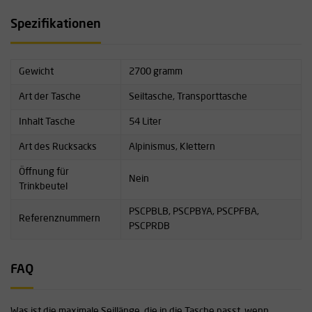
Außenseite
Spezifikationen
Bitte beachten Sie: Die Tasche wird ohne Inhalt geliefert.
Gewicht
2700 gramm
Art der Tasche
Seiltasche, Transporttasche
Inhalt Tasche
54 Liter
Art des Rucksacks
Alpinismus, Klettern
Öffnung für
Nein
Trinkbeutel
PSCPBLB, PSCPBYA, PSCPFBA,
Referenznummern
PSCPRDB
FAQ
Was ist die maximale Seillänge, die in die Tasche passt, wenn