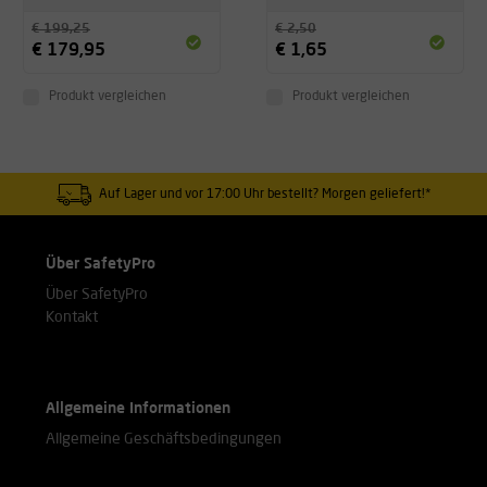
€ 199,25
€ 2,50
€ 179,95
€ 1,65
Produkt vergleichen
Produkt vergleichen
Auf Lager und vor 17:00 Uhr bestellt? Morgen geliefert!*
Über SafetyPro
Über SafetyPro
Kontakt
Allgemeine Informationen
Allgemeine Geschäftsbedingungen