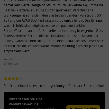
Zunächst einmal, eine sehr geräumige Tasche. Sie bietet eine
bemerkenswerte Menge an Stauraum. Ich verwende sie, um meine
Festival-Kletterausrüstung zu transportieren. Verschiedene
Werkzeuge lassen sich in den elastischen Bändern verstauen, 50 m
Seil und ein AVAO Bod Fast passen problemlos hinein. Das Einzige,
was mir fehlt, sind möglicherweise ein paar zusätzliche
Fächer/Taschen an der Außenseite. Im Inneren gibt es jedoch 2 bis
6 verschiedene Fächer, die sich individuell anpassen lassen. Ich
habe zusätzlich einen Hüftgurt und eine Seiltasche aus dieser Serie
bestellt, auf die ich noch warte. Meiner Meinung nach auf jeden Fall
empfehlenswert!
Yannick
YT. Rentals
Zunächst einmal ist es ein sehr geräumiger Rucksack. Er bietet eine
bemerkenswerte Menge an Stauraum. Ich verwende ihn, um meine
Festival-Kletterausrüstung zu transportieren. Verschiedene
Hinterlassen Sie eine
Werkzeuge lassen sich in den elastischen Bändern verstauen, 50 m
Produktbewertung
Seil und ein AVAO Bod Fast passen problemlos hinein. Das Einzige,