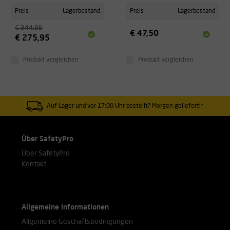
Preis
Lagerbestand
Preis
Lagerbestand
€ 344,95
€ 47,50
€ 275,95
Produkt vergleichen
Produkt vergleichen
Auf Lager und vor 17:00 Uhr bestellt? Morgen geliefert!*
Über SafetyPro
Über SafetyPro
Kontakt
Allgemeine Informationen
Allgemeine Geschäftsbedingungen