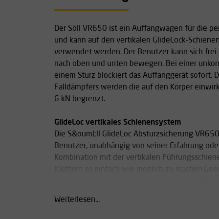
Der Söll VR650 ist ein Auffangwagen für die pe
und kann auf den vertikalen GlideLock-Schiene
verwendet werden. Der Benutzer kann sich frei
nach oben und unten bewegen. Bei einer unkon
einem Sturz blockiert das Auffanggerät sofort. 
Falldämpfers werden die auf den Körper einwir
6 kN begrenzt.
GlideLoc vertikales Schienensystem
Die S&ouml;ll GlideLoc Absturzsicherung VR65
Benutzer, unabhängig von seiner Erfahrung oder 
Kombination mit der vertikalen Führungsschiene
Klettern so einfach wie möglich zu machen.Geeig
Leitern und Führungsschienen, die nach 1982 in
Weiterlesen...
Entdecken Sie die VR600-Serie
Seit 2025 ist die VR600-Serie von Söll erhältlic