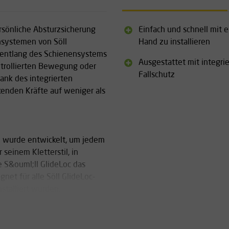
rsönliche Absturzsicherung
Einfach und schnell mit e
nsystemen von Söll
Hand zu installieren
 entlang des Schienensystems
Ausgestattet mit integri
trollierten Bewegung oder
Fallschutz
Dank des integrierten
kenden Kräfte auf weniger als
0 wurde entwickelt, um jedem
seinem Kletterstil, in
 S&ouml;ll GlideLoc das
net für alle Söll GlideLoc-
stalliert wurden.
h. Diese Serie besteht aus