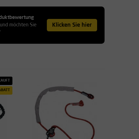
roduktbewertung
Klicken Sie hier
 und möchten Sie
?
KAUFT
ABATT