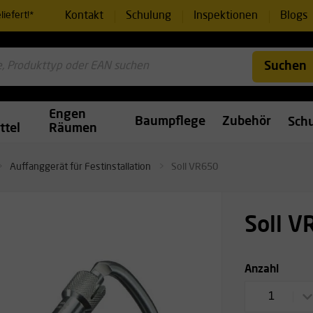
Kontakt
Schulung
Inspektionen
Blogs
iefert!*
Suchen
Engen
Baumpflege
Zubehör
Sch
ttel
Räumen
Auffanggerät für Festinstallation
Soll VR650
Soll 
Anzahl
1