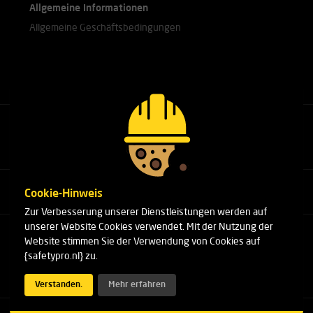
Allgemeine Informationen
Allgemeine Geschäftsbedingungen
Rufen Sie unsere Experten an.
+31(0)76 751 25 18
Cookie-Hinweis
Zur Verbesserung unserer Dienstleistungen werden auf
unserer Website Cookies verwendet. Mit der Nutzung der
Arduinstraat 20
Website stimmen Sie der Verwendung von Cookies auf
4827 HK Breda
{safetypro.nl} zu.
Telefon:
+31(0)76 751 25 18
E-Mail:
info@safetypro.nl
Verstanden.
Mehr erfahren