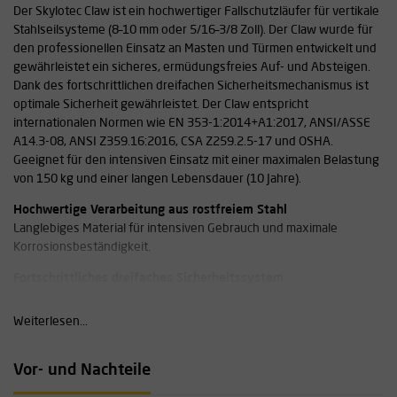
Der Skylotec Claw ist ein hochwertiger Fallschutzläufer für vertikale
Stahlseilsysteme (8–10 mm oder 5/16–3/8 Zoll). Der Claw wurde für
den professionellen Einsatz an Masten und Türmen entwickelt und
gewährleistet ein sicheres, ermüdungsfreies Auf- und Absteigen.
Dank des fortschrittlichen dreifachen Sicherheitsmechanismus ist
optimale Sicherheit gewährleistet. Der Claw entspricht
internationalen Normen wie EN 353-1:2014+A1:2017, ANSI/ASSE
A14.3-08, ANSI Z359.16:2016, CSA Z259.2.5-17 und OSHA.
Geeignet für den intensiven Einsatz mit einer maximalen Belastung
von 150 kg und einer langen Lebensdauer (10 Jahre).
Hochwertige Verarbeitung aus rostfreiem Stahl
Langlebiges Material für intensiven Gebrauch und maximale
Korrosionsbeständigkeit.
Fortschrittliches dreifaches Sicherheitssystem
Bietet zusätzliche Sicherheit bei der Verwendung in der Höhe und
minimiert Bedienungsfehler.
Weiterlesen...
Technische Spezifikationen
Vor- und Nachteile
Anwendung: Arbeiten an Masten und Türmen
Material: Edelstahl