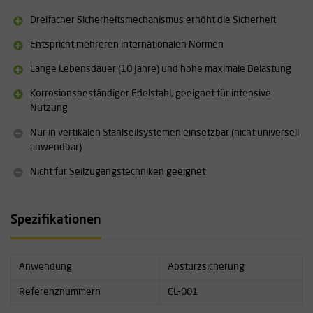
Geeignet für Stahlseile: 8–10 mm (5/16–3/8 Zoll)
Dreifacher Sicherheitsmechanismus erhöht die Sicherheit
Max. Belastung: 150 kg
Max. Benutzer: 1 Person
Entspricht mehreren internationalen Normen
Betriebstemperatur: -30 °C bis 45 °C
Lange Lebensdauer (10 Jahre) und hohe maximale Belastung
Länge/Höhe: 102 mm
Lebensdauer: 10 Jahre
Korrosionsbeständiger Edelstahl, geeignet für intensive
Gewicht: 1,08 kg
Nutzung
Farbe: Silber
Normen: EN 353-1:2014+A1:2017, ANSI/ASSE A14.3-08, ANSI
Nur in vertikalen Stahlseilsystemen einsetzbar (nicht universell
Z359.16:2016, CSA Z259.2.5-17, OSHA
anwendbar)
Teil eines vertikalen Seilsystems
Nicht für Seilzugangstechniken geeignet
Nicht für Seilzugangstechniken geeignet
Spezifikationen
Anwendung
Absturzsicherung
Referenznummern
CL-001