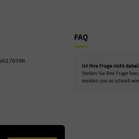
ders grobe Zahnung (6,5
es Sägen durch dicke Äste.
FAQ
att)
latt)
SI017839N
m)
Ist Ihre Frage nicht dabei
Stellen Sie Ihre Frage hier
melden uns so schnell wie