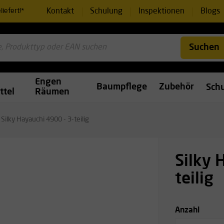
Kontakt
Schulung
Inspektionen
Blogs
iefert!*
Suchen
Engen
Baumpflege
Zubehör
Sch
ttel
Räumen
Silky Hayauchi 4900 - 3-teilig
Silky 
teilig
Anzahl