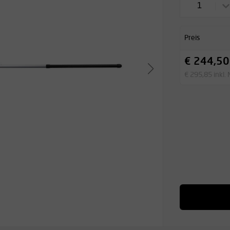
1
Preis
€ 244,50
€ 295,85 inkl.