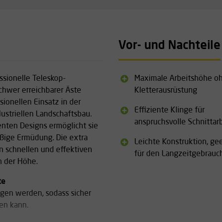
Vor- und Nachteile
essionelle Teleskop-
Maximale Arbeitshöhe o
chwer erreichbarer Äste
Kletterausrüstung
sionellen Einsatz in der
Effiziente Klinge für
ustriellen Landschaftsbau.
anspruchsvolle Schnittar
enten Designs ermöglicht sie
äßige Ermüdung. Die extra
Leichte Konstruktion, ge
n schnellen und effektiven
für den Langzeitgebrauc
n der Höhe.
te
ogen werden, sodass sicher
en kann.