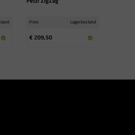
Petzl ZigZag
stand
Preis
Lagerbestand
€ 209,50