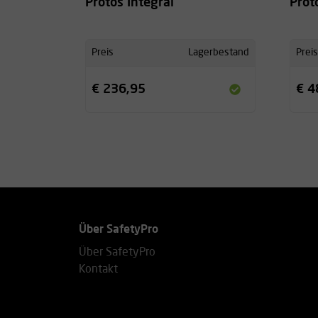
Protos Integral
Prot
Preis
Lagerbestand
Preis
€ 236,95
€ 4
Über SafetyPro
Über SafetyPro
Kontakt