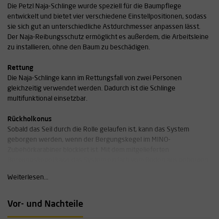
Die Petzl Naja-Schlinge wurde speziell für die Baumpflege
entwickelt und bietet vier verschiedene Einstellpositionen, sodass
sie sich gut an unterschiedliche Astdurchmesser anpassen lässt.
Der Naja-Reibungsschutz ermöglicht es außerdem, die Arbeitsleine
zu installieren, ohne den Baum zu beschädigen.
Rettung
Die Naja-Schlinge kann im Rettungsfall von zwei Personen
gleichzeitig verwendet werden. Dadurch ist die Schlinge
multifunktional einsetzbar.
Rückholkonus
Sobald das Seil durch die Rolle gelaufen ist, kann das System
geborgen werden, wenn der Bergungskegel im MINO-
Zubehörkarabiner blockiert ist. Mit dem mitgelieferten
Bergungskegel kann das System einfach vom Boden aus geborgen
werden.
Weiterlesen...
Spezifikationen:
Vor- und Nachteile
Bruchfestigkeit: 25 kN
Maximale Belastung: 250 kg