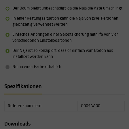
Zertifizierung(en): CE EN 795 B, CE EN 12278, UKCA, TS 16415
Der Baum bleibt unbeschädigt, da die Naja die Äste umschlingt
Materialien: Aluminium, Edelstahl, Nylon, Polyester
Gewicht: 400 Gramm
In einer Rettungssituation kann die Naja von zwei Personen
Minimaler Seildurchmesser: 11 mm
gleichzeitig verwendet werden
Maximaler Seildurchmesser: 13 mm
Einfaches Anbringen einer Selbstsicherung mithilfe von vier
Scheibentyp: abgedichtete Kugellager
verschiedenen Einstellpositionen
Scheibendurchmesser: 18 mm
Wirkungsgrad: 91 %
Der Naja ist so konzipiert, dass er einfach vom Boden aus
installiert werden kann
Weitere Informationen zu diesem Produkt finden Sie unter
„Downloads”.
Nur in einer Farbe erhältlich
Spezifikationen
Referenznummern
G004AA00
Downloads