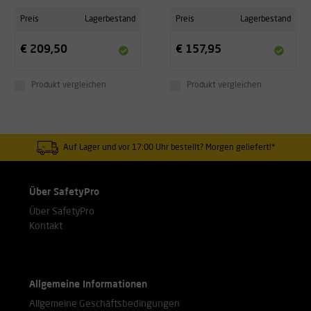
Preis
Lagerbestand
Preis
Lagerbestand
€ 209,50
€ 157,95
Produkt vergleichen
Produkt vergleichen
Auf Lager und vor 17:00 Uhr bestellt? Morgen geliefert!*
Über SafetyPro
Über SafetyPro
Kontakt
Allgemeine Informationen
Allgemeine Geschäftsbedingungen