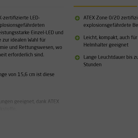
-zertifizierte LED-
ATEX Zone 0/20 zertifizi
explosionsgefährdeten
explosionsgefährdete Be
eistungsstarke Einzel-LED und
Leicht, kompakt, auch für
e zur idealen Wahl für
Helmhalter geeignet
hemie und Rettungswesen, wo
t erforderlich sind.
Lange Leuchtdauer bis z
Stunden
änge von 15,6 cm ist diese
bungen geeignet, dank ATEX
kstoffe.