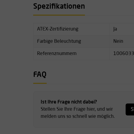
Spezifikationen
Reichweite: 146 Meter
Wasser- und Staubschutz: IP67
Zertifizierung: ATEX Zone 0/20
Gewicht (mit Batterien): 176 g
ATEX-Zertifizierung
Ja
Länge: 15,6 cm
Farbige Beleuchtung
Gehäusematerial: Antistatisches, schlagfest
Nein
Farbe: High Visibility Yellow
Referenznummern
100603
Schaltertyp: Druckknopf
Zubehör: Optionale Helmhalterungen
FAQ
Ist Ihre Frage nicht dabei?
S
Stellen Sie Ihre Frage hier, und wir
melden uns so schnell wie möglich.