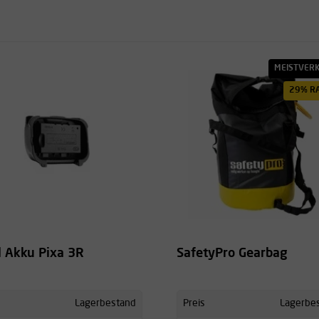
MEISTVER
29% R
l Akku Pixa 3R
SafetyPro Gearbag
Lagerbestand
Preis
Lagerbe