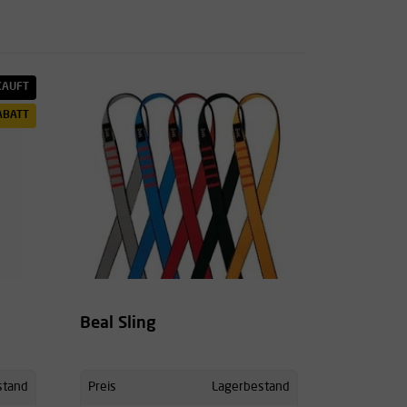
KAUFT
ABATT
Beal Sling
stand
Preis
Lagerbestand