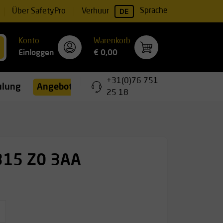
DE
Sprache
Über SafetyPro
Verhuur
Konto
Warenkorb
Einloggen
€ 0,00
+31(0)76 751
ulungen
Angebote
25 18
3315 Z0 3AA