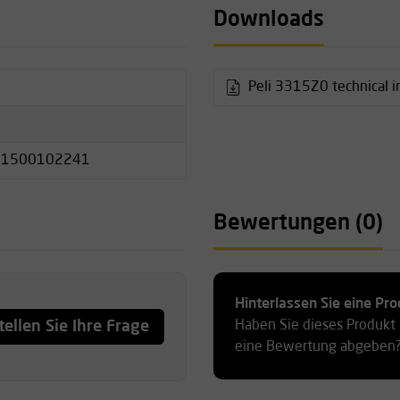
Downloads
Peli 3315Z0 technical i
es Polycarbonat/PC-PBT
31500102241
Bewertungen (0)
Hinterlassen Sie eine P
tellen Sie Ihre Frage
Haben Sie dieses Produkt
eine Bewertung abgeben