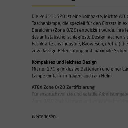
Die Peli 3315Z0 ist eine kompakte, leichte ATEX
Taschenlampe, die speziell für den Einsatz in 
Bereichen (Zone 0/20) entwickelt wurde. Ihre l
das antistatische, schlagfeste Design machen si
Fachkräfte aus Industrie, Bauwesen, (Petro-)C
zuverlässige Beleuchtung und maximale Sicherhei
Kompaktes und leichtes Design
Mit nur 176 g (inklusive Batterien) und einer L
Lampe einfach zu tragen, auch am Helm.
ATEX Zone 0/20 Zertifizierung
Für anspruchsvollste und volatile Arbeitsumge
Zone 0/20 Zertifizierung und antistatischer Wer
Lichtleistung: 138 Lumen
Weiterlesen...
Batterie: 3x AA (Alkaline, enthalten)
Leuchtdauer: bis zu 19 Stunden