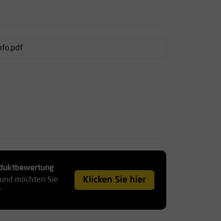
nfo.pdf
roduktbewertung
Klicken Sie hier
 und möchten Sie
?