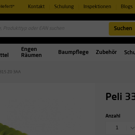
Kontakt
Schulung
Inspektionen
Blogs
iefert!*
Suchen
Engen
Baumpflege
Zubehör
Sch
ttel
Räumen
3315 Z0 3AA
Peli 
Anzahl
1