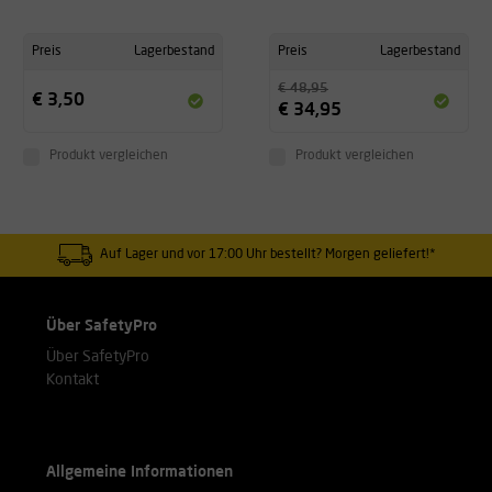
Preis
Lagerbestand
Preis
Lagerbestand
€ 48,95
€ 3,50
€ 34,95
Produkt vergleichen
Produkt vergleichen
Auf Lager und vor 17:00 Uhr bestellt? Morgen geliefert!*
Über SafetyPro
Über SafetyPro
Kontakt
Allgemeine Informationen