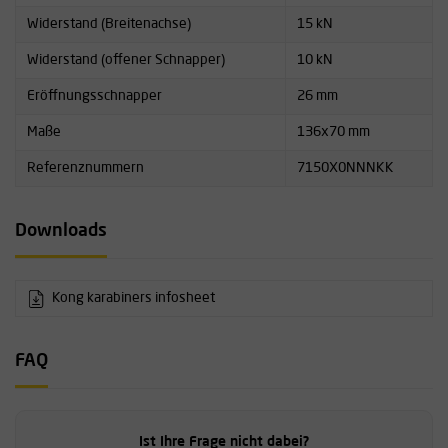
Widerstand (Breitenachse)
15 kN
Widerstand (offener Schnapper)
10 kN
Eröffnungsschnapper
26 mm
Maße
136x70 mm
Referenznummern
7150X0NNNKK
Downloads
Kong karabiners infosheet
FAQ
Ist Ihre Frage nicht dabei?