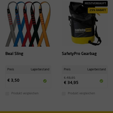
MEISTVERKAUFT
29% RABATT
Beal Sling
SafetyPro Gearbag
Preis
Lagerbestand
Preis
Lagerbestand
€ 48,95
€ 3,50
€ 34,95
Produkt vergleichen
Produkt vergleichen