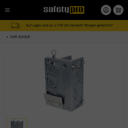
Auf Lager und vor 17:00 Uhr bestellt? Morgen geliefert!*
Geh zurück