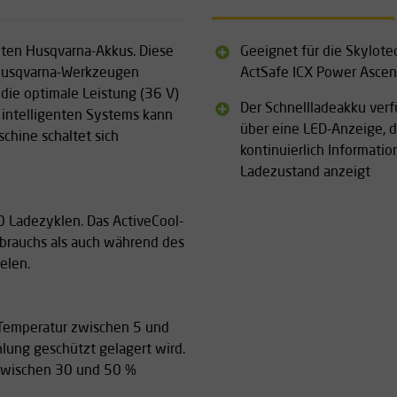
nten Husqvarna-Akkus. Diese
Geeignet für die Skylote
 Husqvarna-Werkzeugen
ActSafe ICX Power Ascen
ie optimale Leistung (36 V)
Der Schnellladeakku verf
 intelligenten Systems kann
über eine LED-Anzeige, d
chine schaltet sich
kontinuierlich Informati
Ladezustand anzeigt
0 Ladezyklen. Das ActiveCool-
brauchs als auch während des
elen.
er Temperatur zwischen 5 und
hlung geschützt gelagert wird.
u zwischen 30 und 50 %