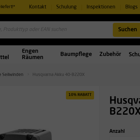
Kontakt
Schulung
Inspektionen
Blogs
iefert!*
Suchen
Engen
Baumpflege
Zubehör
Sch
ttel
Räumen
e Seilwinden
Husqvarna Akku 40-B220X
10% RABATT
Husqv
B220
Anzahl