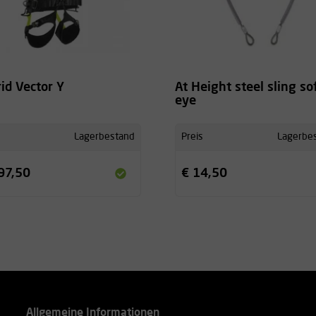
rid Vector Y
At Height steel sling so
eye
Lagerbestand
Preis
Lagerbe
97,50
€ 14,50
Allgemeine Informationen