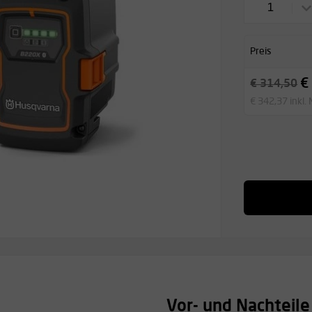
1
Preis
€
€ 314,50
€ 342,37 inkl.
Vor- und Nachteile