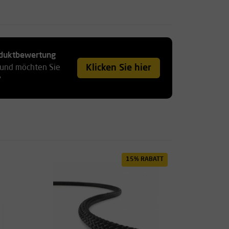
roduktbewertung
Klicken Sie hier
 und möchten Sie
?
15% RABATT