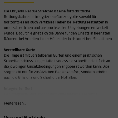
Die Chrysalis Rescue Stretcher ist eine fortschrittliche
Rettungsbahre mit integriertem Gurtzeug, die sowohl für
horizontales als auch vertikales Heben bei Rettungseinsätzen in
unterschiedlichen und anspruchsvollen Umgebungen entwickelt
wurde. Dadurch eignet sich die Bahre für den Einsatz in beengten
Räumen, bei Arbeiten in der Höhe oder in risikoreichen Situationen.
Verstellbare Gurte
Die Trage ist mit verstellbaren Gurten und einem praktischen
Schnellverschluss ausgestattet, sodass sie schnell und einfach an
die jeweiligen Einsatzbedingungen angepasst werden kann. Dies
sorgt nicht nur für zusätzlichen Bedienkomfort, sondern erhöht
auch die Effizienz und Sicherheit in Notfällen.
Integrierter Gurt
Der integrierte Gurt ist dank der Schnellverschlüsse leicht
verstellbar, sodass die Rettungstrage in kurzer Zeit an
Weiterlesen...
verschiedene Rettungssituationen angepasst werden kann.
Dadurch eignet sich das System hervorragend für horizontale und
vertikale Evakuierungen, bei denen Schnelligkeit und Flexibilität von