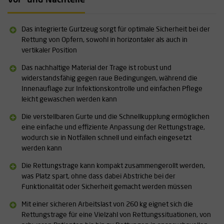
Vor- und Nachteile
entscheidender Bedeutung sind.
Spezifikationen:
Das integrierte Gurtzeug sorgt für optimale Sicherheit bei der
Rettung von Opfern, sowohl in horizontaler als auch in
Der Gurt erfüllt die Leistungsanforderungen der Norm EN 361
vertikaler Position
und wurde für dynamische Absturzsicherung getestet. Dadurch
ist der Benutzer beim Transport eines Opfers auch in
Das nachhaltige Material der Trage ist robust und
risikoreichen Situationen optimal geschützt.
widerstandsfähig gegen raue Bedingungen, während die
Das Material der Rettungstrage besteht aus verstärktem,
Innenauflage zur Infektionskontrolle und einfachen Pflege
beschichtetem Gewebe, das ein ausgezeichnetes Verhältnis
leicht gewaschen werden kann
zwischen Gewicht und Festigkeit bietet. Dadurch ist die
Die verstellbaren Gurte und die Schnellkupplung ermöglichen
Rettungstrage langlebig, während der Komfort und die
eine einfache und effiziente Anpassung der Rettungstrage,
Sicherheit des Opfers gewährleistet bleiben.
wodurch sie in Notfällen schnell und einfach eingesetzt
Die Trage ist mit sechs Patientensicherheitsgurten mit
werden kann
Schnellverschlüssen und einem Kopfband ausgestattet, sodass
das Opfer während der Rettung sicher und fest auf der Trage
Die Rettungstrage kann kompakt zusammengerollt werden,
fixiert werden kann.
was Platz spart, ohne dass dabei Abstriche bei der
Der integrierte Gurt ist durch Schnellverschlüsse leicht
Funktionalität oder Sicherheit gemacht werden müssen
verstellbar, sodass die Rettungstrage schnell für horizontale und
vertikale Rettungen angepasst werden kann.
Mit einer sicheren Arbeitslast von 260 kg eignet sich die
Die Trage kann zur kompakten Aufbewahrung aufgerollt werden
Rettungstrage für eine Vielzahl von Rettungssituationen, von