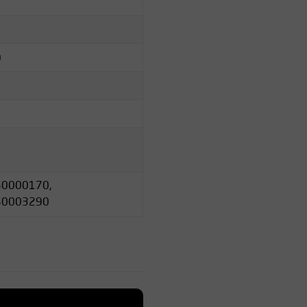
m
0000170,
50003290