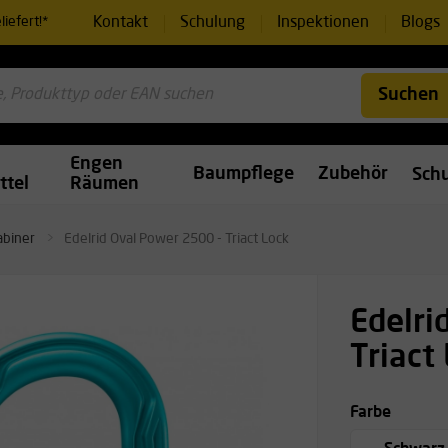
Kontakt
Schulung
Inspektionen
Blogs
iefert!*
Suchen
Engen
Baumpflege
Zubehör
Sch
ttel
Räumen
abiner
Edelrid Oval Power 2500 - Triact Lock
Edelri
Triact
Farbe