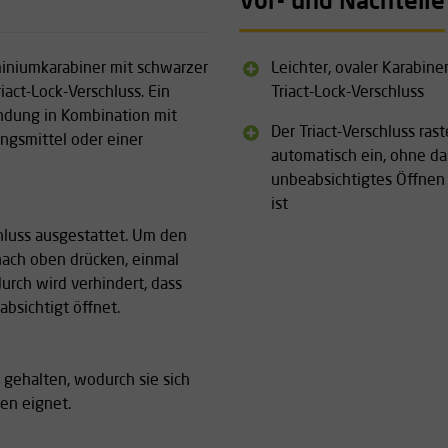
Vor- und Nachteile
miniumkarabiner mit schwarzer
Leichter, ovaler Karabine
act-Lock-Verschluss. Ein
Triact-Lock-Verschluss
endung in Kombination mit
Der Triact-Verschluss rast
ungsmittel oder einer
automatisch ein, ohne da
unbeabsichtigtes Öffnen
ist
chluss ausgestattet. Um den
nach oben drücken, einmal
urch wird verhindert, dass
bsichtigt öffnet.
z gehalten, wodurch sie sich
en eignet.