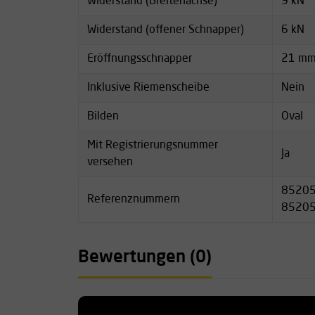
Widerstand (Breitenachse)
9 kN
Widerstand (offener Schnapper)
6 kN
Eröffnungsschnapper
21 m
Inklusive Riemenscheibe
Nein
Bilden
Oval
Mit Registrierungsnummer
Ja
versehen
85205
Referenznummern
8520
Bewertungen (0)