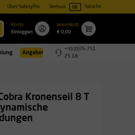
DE
Sprache
Über SafetyPro
Verhuur
Konto
Warenkorb
Einloggen
€ 0,00
+31(0)76 751
ulungen
Angebote
25 18
Cobra Kronenseil 8 T
dynamische
ndungen