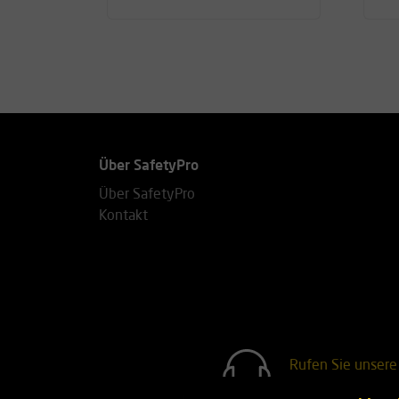
Über SafetyPro
Über SafetyPro
Kontakt
Rufen Sie unsere
+31(0)76 751 