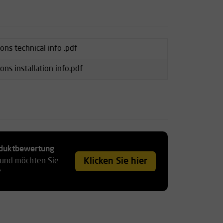
ns technical info .pdf
ns installation info.pdf
roduktbewertung
Klicken Sie hier
 und möchten Sie
?