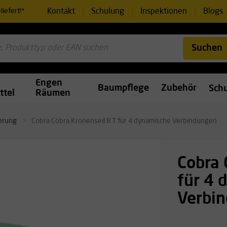
Kontakt
Schulung
Inspektionen
Blogs
iefert!*
Suchen
Engen
Baumpflege
Zubehör
Sch
ttel
Räumen
erung
Cobra Cobra Kronenseil 8 T für 4 dynamische Verbindungen
Cobra 
für 4 
Verbi