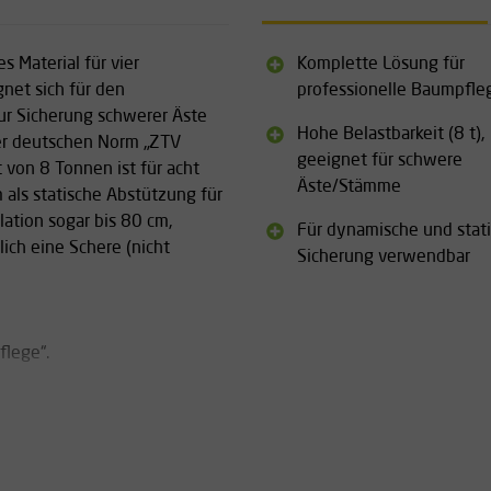
 Material für vier
Komplette Lösung für
et sich für den
professionelle Baumpfle
ur Sicherung schwerer Äste
Hohe Belastbarkeit (8 t),
r deutschen Norm „ZTV
geeignet für schwere
 von 8 Tonnen ist für acht
Äste/Stämme
 als statische Abstützung für
ation sogar bis 80 cm,
Für dynamische und stat
ich eine Schere (nicht
Sicherung verwendbar
lege“.
dynamische und statische