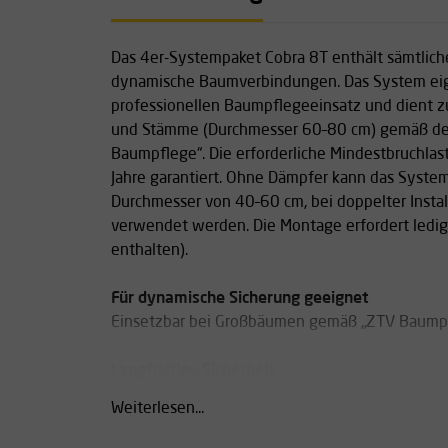
Das 4er-Systempaket Cobra 8T enthält sämtliches
dynamische Baumverbindungen. Das System eign
professionellen Baumpflegeeinsatz und dient z
und Stämme (Durchmesser 60–80 cm) gemäß de
Baumpflege“. Die erforderliche Mindestbruchlast
Jahre garantiert. Ohne Dämpfer kann das System
Durchmesser von 40–60 cm, bei doppelter Install
verwendet werden. Die Montage erfordert ledigl
enthalten).
Für dynamische Sicherung geeignet
Einsetzbar bei Großbäumen gemäß „ZTV Baumpf
Langfristige Sicherheit
Systembruchlast 8 t garantiert für acht Jahre; 
Weiterlesen...
Anwendung möglich.