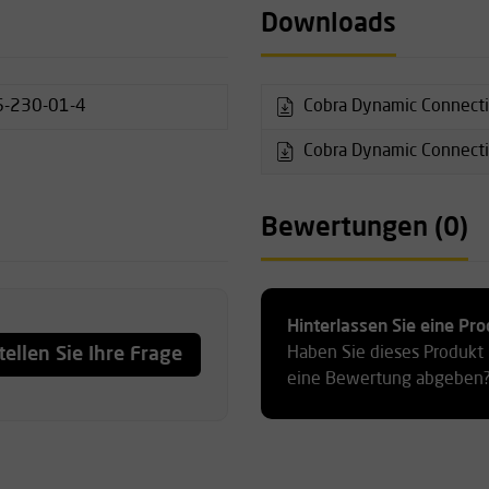
Downloads
6-230-01-4
Cobra Dynamic Connectio
Cobra Dynamic Connectio
Bewertungen (0)
ynamisch, 40–60 cm statisch
Hinterlassen Sie eine P
halten)
tellen Sie Ihre Frage
Haben Sie dieses Produkt
eine Bewertung abgeben