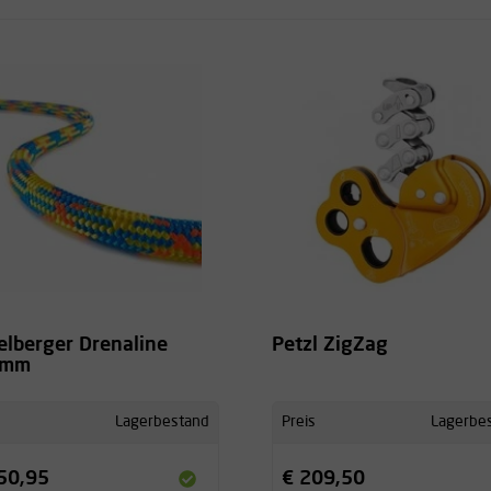
elberger Drenaline
Petzl ZigZag
8mm
Lagerbestand
Preis
Lagerbe
50,95
€ 209,50