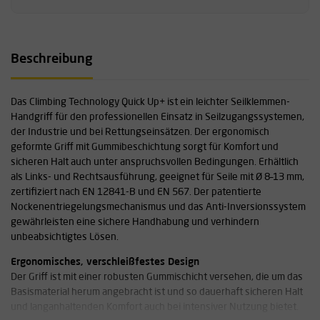
Beschreibung
Das Climbing Technology Quick Up+ ist ein leichter Seilklemmen-
Handgriff für den professionellen Einsatz in Seilzugangssystemen,
der Industrie und bei Rettungseinsätzen. Der ergonomisch
geformte Griff mit Gummibeschichtung sorgt für Komfort und
sicheren Halt auch unter anspruchsvollen Bedingungen. Erhältlich
als Links- und Rechtsausführung, geeignet für Seile mit Ø 8–13 mm,
zertifiziert nach EN 12841-B und EN 567. Der patentierte
Nockenentriegelungsmechanismus und das Anti-Inversionssystem
gewährleisten eine sichere Handhabung und verhindern
unbeabsichtigtes Lösen.
Ergonomisches, verschleißfestes Design
Der Griff ist mit einer robusten Gummischicht versehen, die um das
Basismaterial herum angebracht ist und so dauerhaft sicheren Halt
und langanhaltenden Komfort auch bei intensiver Nutzung bietet.