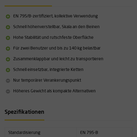
Norm: EN 795/B
Maximale Anzahl von Benutzern: 2 (bei Absturzsicherung)
Gewicht: 16,5 kg
EN 795/B-zertifiziert, kollektive Verwendung
Maximale Arbeitslast (WLL): 140 kg
Arbeitshöhe bei maximal ausgefahrenen Beinen: 229 cm
Schnell höhenverstellbar, Skala an den Beinen
Arbeitshöhe bei minimal ausgefahrenen Beinen: 147 cm
Hohe Stabilität und rutschfeste Oberfläche
Maximale Ausladung der Beine: 182 cm
Minimale Beinausladung: 119 cm
Für zwei Benutzer und bis zu 140 kg belastbar
Material: Aluminium (Beinteile), Edelstahlketten und Stahlkopf
Beine mit Skala und Sicherungsstift
Zusammenklappbar und leicht zu transportieren
Rutschfeste Gummifüße
Schnell einsetzbar, integrierte Ketten
Zusammenklappbar mit Transportverriegelung
Nur temporärer Verankerungspunkt
Höheres Gewicht als kompakte Alternativen
Spezifikationen
Standardisierung
EN 795-B