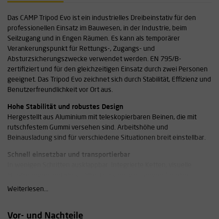
Das CAMP Tripod Evo ist ein industrielles Dreibeinstativ für den
professionellen Einsatz im Bauwesen, in der Industrie, beim
Seilzugang und in Engen Räumen. Es kann als temporärer
Verankerungspunkt für Rettungs-, Zugangs- und
Absturzsicherungszwecke verwendet werden. EN 795/B-
zertifiziert und für den gleichzeitigen Einsatz durch zwei Personen
geeignet. Das Tripod Evo zeichnet sich durch Stabilität, Effizienz und
Benutzerfreundlichkeit vor Ort aus.
Hohe Stabilität und robustes Design
Hergestellt aus Aluminium mit teleskopierbaren Beinen, die mit
rutschfestem Gummi versehen sind. Arbeitshöhe und
Beinausladung sind für verschiedene Situationen breit einstellbar.
Schnell einsetzbar und transportierbar
In wenigen Schritten ausklappbar. Integrierte Ketten, visuelle
Markierungen und ein stabiler Transportgurt sorgen für eine
schnelle und sichere Verwendung.
Weiterlesen...
Technische Daten
Vor- und Nachteile