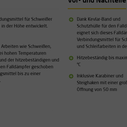
Vor- und Nachteile
dungsmittel für Schweißer
Dank Kevlar-Band und
 in der Höhe entwickelt.
Schutzhülle für den Fall
eignet sich dieses Falldä
Verbindungsmittel für S
i Arbeiten wie Schweißen,
und Schleifarbeiten in d
bei hohen Temperaturen
Hitzebeständig bis maxi
 und der hitzebeständigen und
°C
 den Falldämpfer geschoben
gsmittel bis zu einer
Inklusive Karabiner und
.
Steighaken mit einer gro
Öffnung von 50 mm
haken (Öffnung 50 mm) und
Ausführung mit nur kleinen