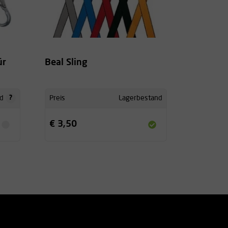
ür
Beal Sling
?
d
Preis
Lagerbestand
€ 3,50