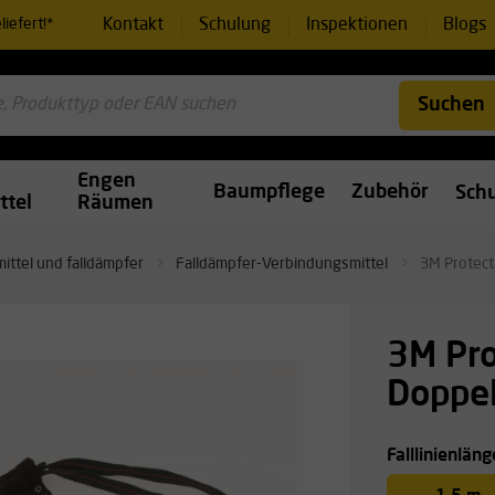
Kontakt
Schulung
Inspektionen
Blogs
iefert!*
Suchen
Engen
Baumpflege
Zubehör
Sch
ttel
Räumen
ittel und falldämpfer
Falldämpfer-Verbindungsmittel
3M Protect
3M Pro
Doppel
Falllinienläng