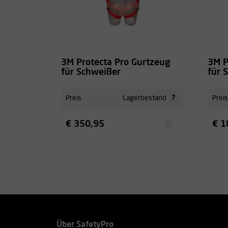
3M Protecta Pro Gurtzeug
3M P
für Schweißer
für 
?
Preis
Lagerbestand
Preis
€ 350,95
€ 1
Über SafetyPro