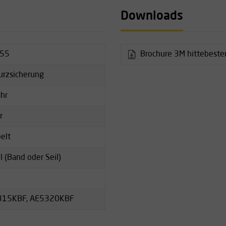
Downloads
e
3M Protecta Pro Einzel-
r
355
Brochure 3M hittebeste
ständiger Falldämpfer-
urzsicherung
ten auf dieser Seite unter
ahr
r
elt
l (Band oder Seil)
315KBF, AE5320KBF