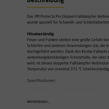
Beschreibung
Das 3M Protecta Pro Doppel-Falldämpfer-Verbin
wurde speziell für Schweiß- und Schleifarbeiten
Hitzebeständig
Feuer und Funken stellen eine große Gefahr be
Schleifen und anderen Anwendungen dar, die 
durchgeführt werden. Dank des Kevlar-Fallseils
verkohlungsbeständigen Schutzhülle, die über
wird, ist dieses doppelte Falldämpfer-Verbindun
Temperatur von maximal 371 °C hitzebeständig
Spezifikationen:
Erhältlich in 1,5 m und 2,0 m Ausführung
Standardmäßig mit integriertem Stahlgerüst
Weiterlesen...
Stahlkarabiner ausgestattet
Bitte kontaktieren Sie uns, wenn Sie an der 