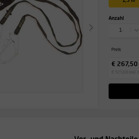
1,5 m
Anzahl
1
Preis
€ 267,50
€ 323,68 inkl.