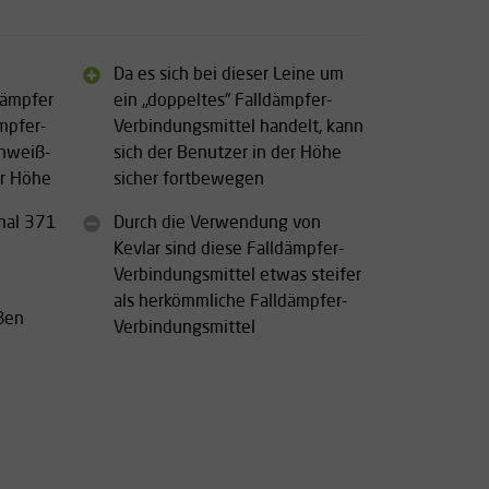
Da es sich bei dieser Leine um
dämpfer
ein „doppeltes“ Falldämpfer-
mpfer-
Verbindungsmittel handelt, kann
chweiß-
sich der Benutzer in der Höhe
er Höhe
sicher fortbewegen
mal 371
Durch die Verwendung von
Kevlar sind diese Falldämpfer-
Verbindungsmittel etwas steifer
als herkömmliche Falldämpfer-
ßen
Verbindungsmittel