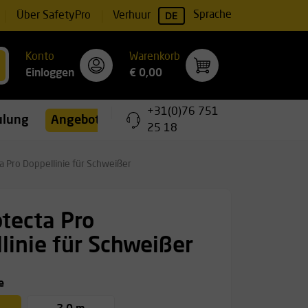
DE
Sprache
Über SafetyPro
Verhuur
Konto
Warenkorb
Einloggen
€ 0,00
+31(0)76 751
ulungen
Angebote
25 18
a Pro Doppellinie für Schweißer
tecta Pro
linie für Schweißer
e