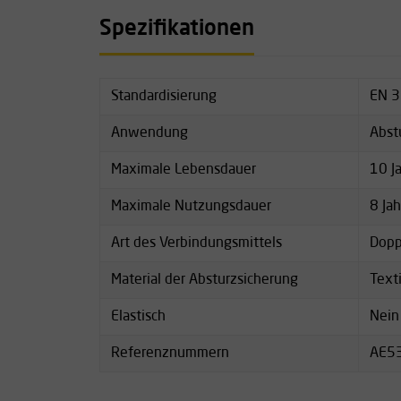
Haken interessiert sind
Spezifikationen
Maximales Benutzergewicht: 100 kg
Auch in einer Einzelausführung erhältlich: di
Falldämpfer-Verbindungsmittel für Schweiße
Standardisierung
EN 
Weitere Informationen zu dieser Serie hitzebe
Anwendung
Abst
Verbindungsmittel für Schweißer finden Sie un
der Rubrik „Downloads”.
Maximale Lebensdauer
10 J
Maximale Nutzungsdauer
8 Jah
Art des Verbindungsmittels
Dopp
Material der Absturzsicherung
Texti
Elastisch
Nein
Referenznummern
AE5