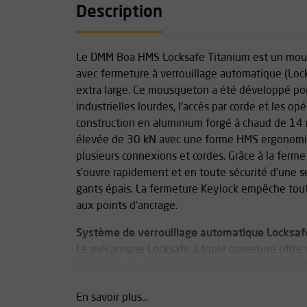
Description
Le DMM Boa HMS Locksafe Titanium est un mou
avec fermeture à verrouillage automatique (Lo
extra large. Ce mousqueton a été développé pou
industrielles lourdes, l'accès par corde et les o
construction en aluminium forgé à chaud de 14
élevée de 30 kN avec une forme HMS ergonomiq
plusieurs connexions et cordes. Grâce à la ferm
s'ouvre rapidement et en toute sécurité d'une 
gants épais. La fermeture Keylock empêche tou
aux points d'ancrage.
Système de verrouillage automatique Locksaf
Le mécanisme Locksafe à triple ouverture offre 
maximale et une utilisation rapide dans des conf
Forme HMS optimale pour une utilisation indust
En savoir plus...