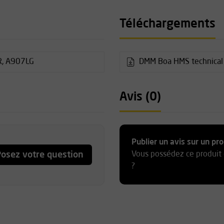
plusieurs connecteurs,
empêche une usure excessive
Téléchargements
 verrouillage automatique
R, A907LG
DMM Boa HMS technical 
 kN
 12 kN
Avis (0)
 9 kN
Publier un avis sur un pro
e verrouillage Locksafe à
osez votre question
Vous possédez ce produit 
?
13 B/H, UIAA121:2009
age industriel