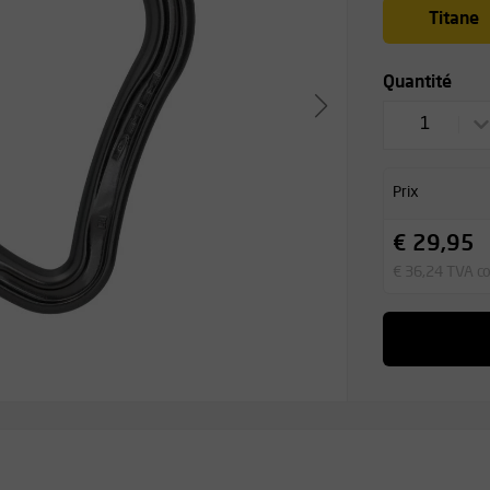
Titane
Quantité
1
Prix
€ 29,95
€ 36,24 TVA c