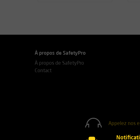
À propos de SafetyPro
À propos de SafetyPro
Contact
Appelez nos e
+31(0)76 7
Notificat