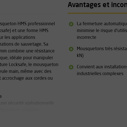
Avantages et inco
squeton HMS professionnel
La fermeture automatiq
cksafe) et une forme HMS
minimise le risque d'utili
r les applications
incorrecte
pérations de sauvetage. Sa
Mousquetons très résista
 mm combine une résistance
kN)
ue, idéale pour manipuler
eture Locksafe, le mousqueton
Convient aux installation
seule main, même avec des
industrielles complexes
t accrochage aux cordes ou
e
une sécurité opérationnelle
igurations variables.
rielle