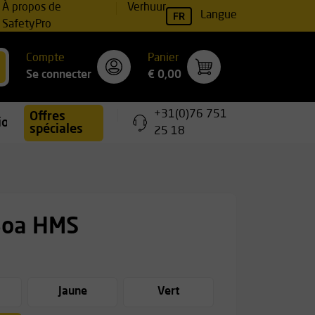
À propos de
Verhuur
FR
Langue
SafetyPro
Compte
Panier
Se connecter
€ 0,00
+31(0)76 751
Offres
ions
spéciales
25 18
oa HMS
Jaune
Vert