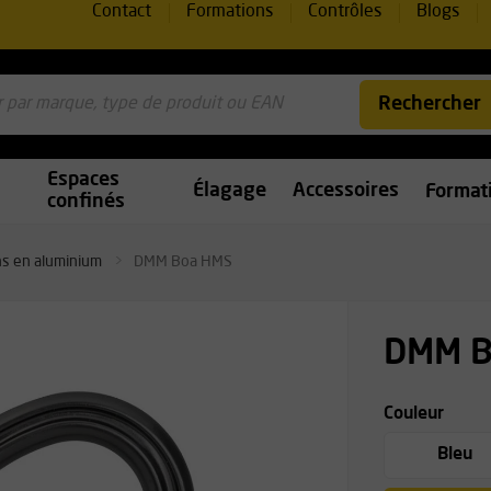
Contact
Formations
Contrôles
Blogs
Rechercher
Espaces
Élagage
Accessoires
Format
confinés
s en aluminium
DMM Boa HMS
DMM B
Couleur
Bleu