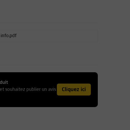
info.pdf
duit
Cliquez ici
et souhaitez publier un avis