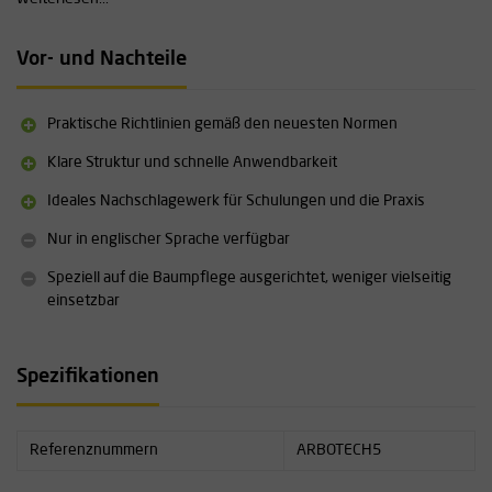
Erkenntnissen aus der Praxis entsteht eine einzigartige
Informationsquelle zur Unterstützung sicherer und effizienter
Vor- und Nachteile
Arbeitsabläufe.
Technische Spezifikationen
Praktische Richtlinien gemäß den neuesten Normen
A5-Format
Spiralbindung
Klare Struktur und schnelle Anwendbarkeit
80 Seiten
Ideales Nachschlagewerk für Schulungen und die Praxis
Englischsprachig
Autor: Paul Hanson
Nur in englischer Sprache verfügbar
Basierend auf dem Industry Code of Practice for Arboriculture –
Tree Work at Height (ICoP)
Speziell auf die Baumpflege ausgerichtet, weniger vielseitig
einsetzbar
Spezifikationen
Referenznummern
ARBOTECH5